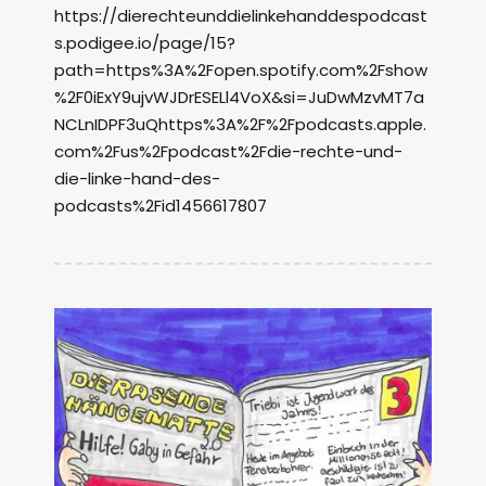
https://dierechteunddielinkehanddespodcast
s.podigee.io/page/15?
path=https%3A%2Fopen.spotify.com%2Fshow
%2F0iExY9ujvWJDrESELl4VoX&si=JuDwMzvMT7a
NCLnIDPF3uQhttps%3A%2F%2Fpodcasts.apple.
com%2Fus%2Fpodcast%2Fdie-rechte-und-
die-linke-hand-des-
podcasts%2Fid1456617807